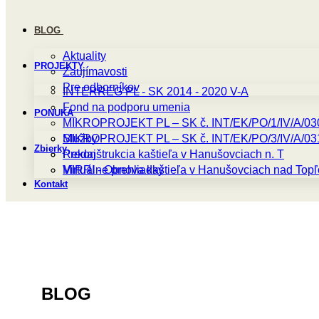
BLOG
Aktuality
PROJEKTY
Zaujímavosti
Pre odborníkov
INTERREG PL - SK 2014 - 2020 V-A
Fond na podporu umenia
PONUKA
MIKROPROJEKT PL – SK č. INT/EK/PO/1/IV/A/03
MIKROPROJEKT PL – SK č. INT/EK/PO/3/IV/A/03
Služby
Zbierky
Rekonštrukcia kaštieľa v Hanušovciach n. T
Predaj
MIRRI - Obnova kaštieľa v Hanušovciach nad Top
Virtuálne prehliadky
Kontakt
BLOG