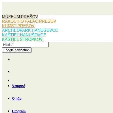
MÚZEUM PREŠOV
RÁKOCIHO PALÁC PREŠOV
KUMŠT PREŠOV
ARCHEOPARK HANUŠOVCE
KAŠTIEĽ HANUŠOVCE
KAŠTIEĽ STROPKOV
Toggle navigation
Vstupné
O nás
Program