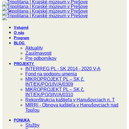
Vstupné
O nás
Program
BLOG
Aktuality
Zaujímavosti
Pre odborníkov
PROJEKTY
INTERREG PL - SK 2014 - 2020 V-A
Fond na podporu umenia
MIKROPROJEKT PL – SK č.
INT/EK/PO/1/IV/A/0309
MIKROPROJEKT PL – SK č.
INT/EK/PO/3/IV/A/0310
Rekonštrukcia kaštieľa v Hanušovciach n. T
MIRRI - Obnova kaštieľa v Hanušovciach nad
Topľou
PONUKA
Služby