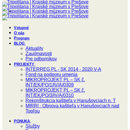
Vstupné
O nás
Program
BLOG
Aktuality
Zaujímavosti
Pre odborníkov
PROJEKTY
INTERREG PL - SK 2014 - 2020 V-A
Fond na podporu umenia
MIKROPROJEKT PL – SK č.
INT/EK/PO/1/IV/A/0309
MIKROPROJEKT PL – SK č.
INT/EK/PO/3/IV/A/0310
Rekonštrukcia kaštieľa v Hanušovciach n. T
MIRRI - Obnova kaštieľa v Hanušovciach nad
Topľou
PONUKA
Služby