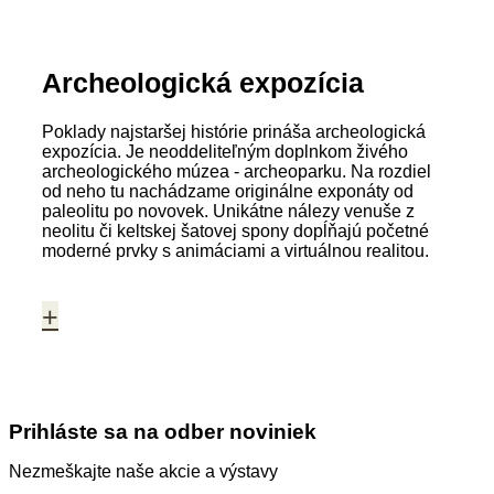
Archeologická expozícia
Poklady najstaršej histórie prináša archeologická
expozícia. Je neoddeliteľným doplnkom živého
archeologického múzea - archeoparku. Na rozdiel
od neho tu nachádzame originálne exponáty od
paleolitu po novovek. Unikátne nálezy venuše z
neolitu či keltskej šatovej spony dopĺňajú početné
moderné prvky s animáciami a virtuálnou realitou.
+
Prihláste sa na odber noviniek
Nezmeškajte naše akcie a výstavy