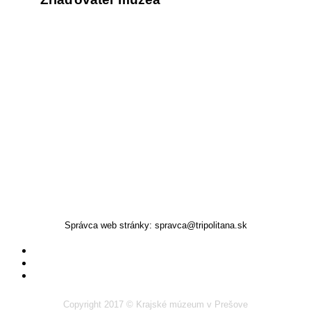
Správca web stránky: spravca@tripolitana.sk
Copyright 2017 © Krajské múzeum v Prešove